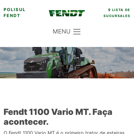
Skip
POLISUL
LISTA DE
FENDT
SUCURSALES
to
content
MENU
Fendt 1100 Vario MT. Faça
acontecer.
O Fendt 1100 Vario MT é o primeiro trator de esteiras